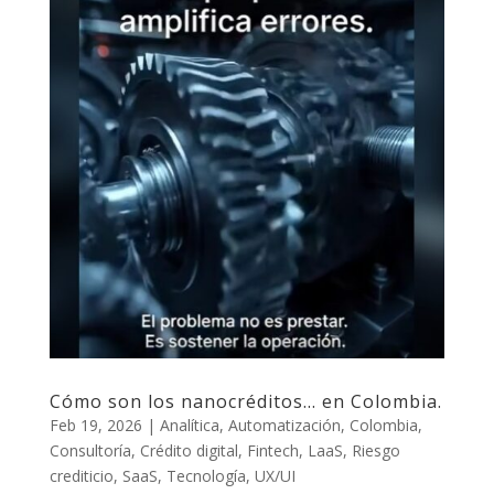
Cómo son los nanocréditos… en Colombia.
Feb 19, 2026
|
Analítica
,
Automatización
,
Colombia
,
Consultoría
,
Crédito digital
,
Fintech
,
LaaS
,
Riesgo
crediticio
,
SaaS
,
Tecnología
,
UX/UI