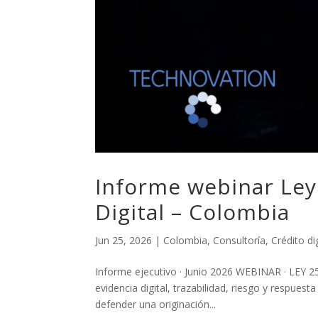
Informe webinar Ley
Digital – Colombia
Jun 25, 2026
|
Colombia
,
Consultoría
,
Crédito dig
Informe ejecutivo · Junio 2026 WEBINAR · LEY 257
evidencia digital, trazabilidad, riesgo y respues
defender una originación...