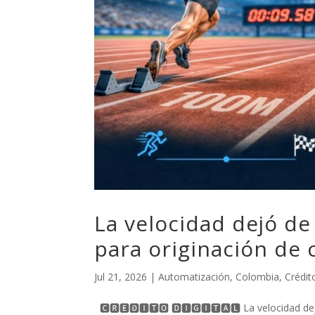
La velocidad dejó de 
para originación de c
Jul 21, 2026
|
Automatización
,
Colombia
,
Crédito
🅲🆁🅴́🅳🅸🆃🅾 🅳🅸🅶🅸🆃🅰🅻 La velocidad dejó 