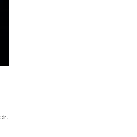
o
ción,