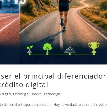
ser el principal diferenciador
rédito digital
 digital
,
Estrategia
,
Fintech
,
Tecnología
de ser el principal diferenciador. Hoy, el verdadero valor del crédito