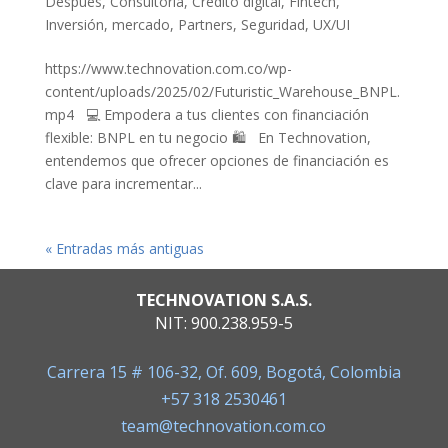
Después
,
Consultoría
,
Crédito digital
,
Fintech
,
Inversión
,
mercado
,
Partners
,
Seguridad
,
UX/UI
https://www.technovation.com.co/wp-
content/uploads/2025/02/Futuristic_Warehouse_BNPL.
mp4 💻 Empodera a tus clientes con financiación
flexible: BNPL en tu negocio 🛍️ En Technovation,
entendemos que ofrecer opciones de financiación es
clave para incrementar...
« Entradas más antiguas
TECHNOVATION S.A.S.
NIT: 900.238.959-5
Carrera 15 # 106-32, Of. 609, Bogotá, Colombia
+57 318 2530461
team@technovation.com.co