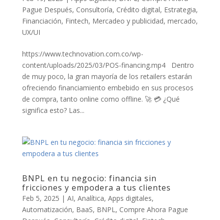
Pague Después
,
Consultoría
,
Crédito digital
,
Estrategia
,
Financiación
,
Fintech
,
Mercadeo y publicidad
,
mercado
,
UX/UI
https://www.technovation.com.co/wp-
content/uploads/2025/03/POS-financing.mp4 Dentro
de muy poco, la gran mayoría de los retailers estarán
ofreciendo financiamiento embebido en sus procesos
de compra, tanto online como offline. 🚀 💳 ¿Qué
significa esto? Las...
BNPL en tu negocio: financia sin
fricciones y empodera a tus clientes
Feb 5, 2025
|
AI
,
Analítica
,
Apps digitales
,
Automatización
,
BaaS
,
BNPL
,
Compre Ahora Pague