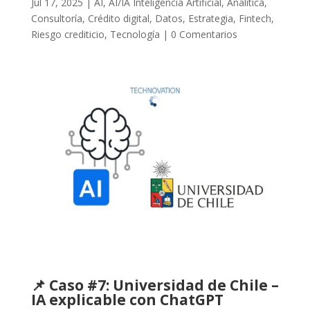
Jul 17, 2025
|
AI
,
AI/IA Inteligencia Artificial
,
Analítica
,
Consultoría
,
Crédito digital
,
Datos
,
Estrategia
,
Fintech
,
Riesgo crediticio
,
Tecnología
|
0 Comentarios
📌 Caso #7:
Universidad de Chile
–
IA explicable con ChatGPT