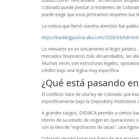
Unidos como “rent-a-bank”. En términos simples,
Colorado puede prestar a residentes de Colorado
puede exigir que esos préstamos respeten sus lím
La noticia que llamó nuestra atención fue public
https://bankingjournal.aba.com/2026/04/full-tent
Lo relevante no es únicamente el litigio jurídic
mercados financieros más desarrollados, las ali
Muchas veces son estructuras legales, operativas
crédito bajo una lógica muy específica.
¿Qué está pasando en
El conflicto nace de una ley de Colorado que bu
específicamente bajo la Depository Institutio
A grandes rasgos, DIDMCA permite a ciertos ban
interés de su estado de origen en operaciones co
con la idea de “exportación de tasas”, una figur
Colorado decidió optar por fuera de ese esquem