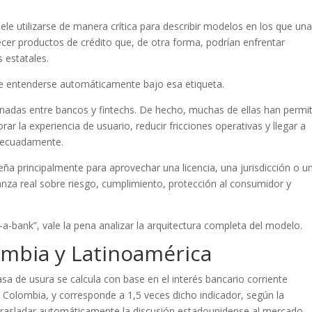
ele utilizarse de manera crítica para describir modelos en los que un
cer productos de crédito que, de otra forma, podrían enfrentar
s estatales.
be entenderse automáticamente bajo esa etiqueta.
ernadas entre bancos y fintechs. De hecho, muchas de ellas han permi
ar la experiencia de usuario, reducir fricciones operativas y llegar a
decuadamente.
eña principalmente para aprovechar una licencia, una jurisdicción o u
nanza real sobre riesgo, cumplimiento, protección al consumidor y
a-bank”, vale la pena analizar la arquitectura completa del modelo.
ombia y Latinoamérica
asa de usura se calcula con base en el interés bancario corriente
e Colombia, y corresponde a 1,5 veces dicho indicador, según la
o trasladar automáticamente la discusión estadounidense al mercado