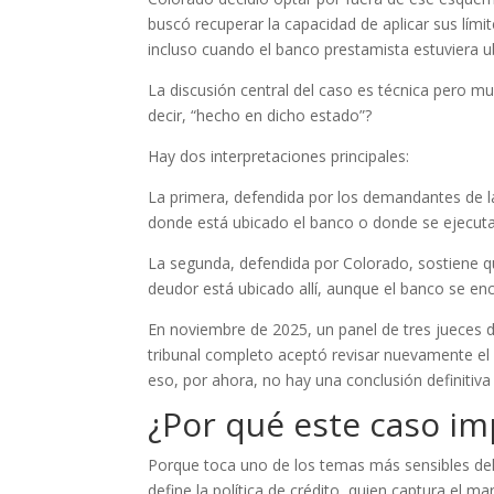
buscó recuperar la capacidad de aplicar sus lím
incluso cuando el banco prestamista estuviera u
La discusión central del caso es técnica pero mu
decir, “hecho en dicho estado”?
Hay dos interpretaciones principales:
La primera, defendida por los demandantes de l
donde está ubicado el banco o donde se ejecutan
La segunda, defendida por Colorado, sostiene
deudor está ubicado allí, aunque el banco se en
En noviembre de 2025, un panel de tres jueces del
tribunal completo aceptó revisar nuevamente el ca
eso, por ahora, no hay una conclusión definitiva
¿Por qué este caso im
Porque toca uno de los temas más sensibles del c
define la política de crédito, quien captura el ma