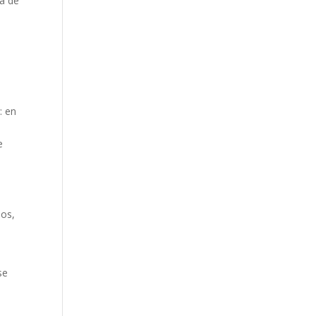
ra de
: en
e
dos,
se
,