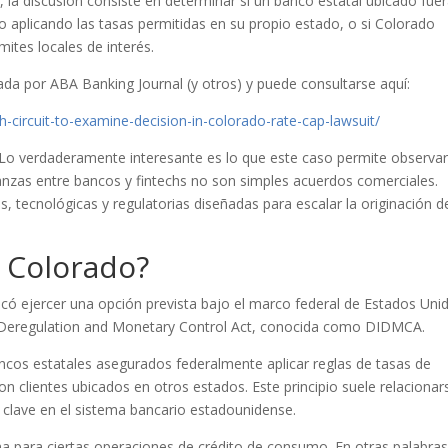
 la discusión consiste en determinar si un banco estatal ubicado fue
 aplicando las tasas permitidas en su propio estado, o si Colorado
ites locales de interés.
ada por ABA Banking Journal (y otros) y puede consultarse aquí:
h-circuit-to-examine-decision-in-colorado-rate-cap-lawsuit/
o. Lo verdaderamente interesante es lo que este caso permite observar
anzas entre bancos y fintechs no son simples acuerdos comerciales.
, tecnológicas y regulatorias diseñadas para escalar la originación d
 Colorado?
scó ejercer una opción prevista bajo el marco federal de Estados Uni
ns Deregulation and Monetary Control Act, conocida como DIDMCA.
cos estatales asegurados federalmente aplicar reglas de tasas de
n clientes ubicados en otros estados. Este principio suele relacionar
a clave en el sistema bancario estadounidense.
a para ciertas operaciones de crédito de consumo. En otras palabras