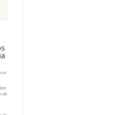
os
ia
 con
obre
ro de