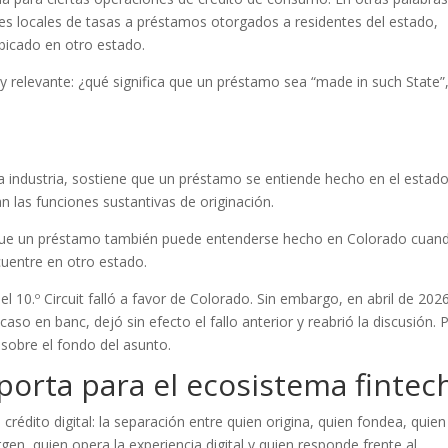
ites locales de tasas a préstamos otorgados a residentes del estado,
bicado en otro estado.
y relevante: ¿qué significa que un préstamo sea “made in such State”
a industria, sostiene que un préstamo se entiende hecho en el estad
 las funciones sustantivas de originación.
 que un préstamo también puede entenderse hecho en Colorado cuand
cuentre en otro estado.
 10.º Circuit falló a favor de Colorado. Sin embargo, en abril de 2026
so en banc, dejó sin efecto el fallo anterior y reabrió la discusión. 
 sobre el fondo del asunto.
porta para el ecosistema fintec
rédito digital: la separación entre quien origina, quien fondea, quien
rgen, quien opera la experiencia digital y quien responde frente al