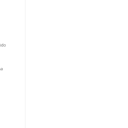
a
tido
na