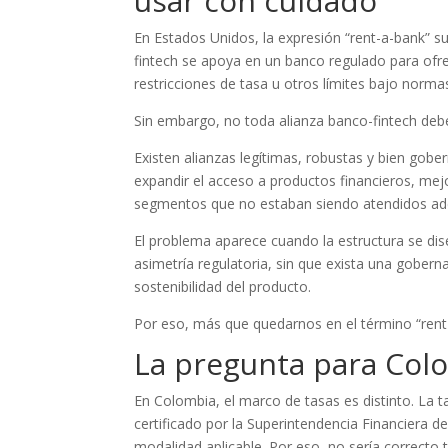
usar con cuidado
En Estados Unidos, la expresión “rent-a-bank” su
fintech se apoya en un banco regulado para ofre
restricciones de tasa u otros límites bajo norma
Sin embargo, no toda alianza banco-fintech de
Existen alianzas legítimas, robustas y bien gob
expandir el acceso a productos financieros, mejor
segmentos que no estaban siendo atendidos a
El problema aparece cuando la estructura se dis
asimetría regulatoria, sin que exista una gober
sostenibilidad del producto.
Por eso, más que quedarnos en el término “rent-
La pregunta para Col
En Colombia, el marco de tasas es distinto. La t
certificado por la Superintendencia Financiera d
modalidad aplicable. Por eso, no sería correct