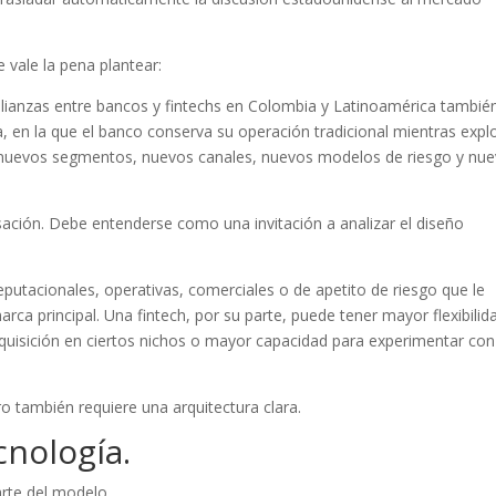
 vale la pena plantear:
alianzas entre bancos y fintechs en Colombia y Latinoamérica tambié
, en la que el banco conserva su operación tradicional mientras expl
s, nuevos segmentos, nuevos canales, nuevos modelos de riesgo y nu
ción. Debe entenderse como una invitación a analizar el diseño
eputacionales, operativas, comerciales o de apetito de riesgo que le
rca principal. Una fintech, por su parte, puede tener mayor flexibilid
dquisición en ciertos nichos o mayor capacidad para experimentar con
 también requiere una arquitectura clara.
cnología.
arte del modelo.