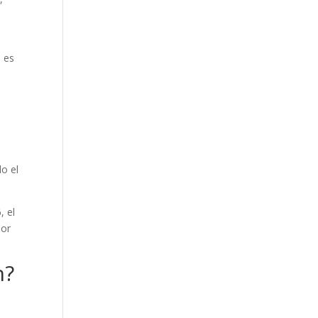
, es
o
o el
, el
Por
h?