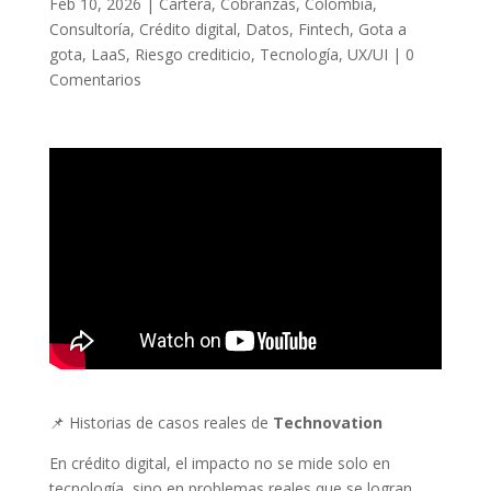
Feb 10, 2026
|
Cartera
,
Cobranzas
,
Colombia
,
Consultoría
,
Crédito digital
,
Datos
,
Fintech
,
Gota a
gota
,
LaaS
,
Riesgo crediticio
,
Tecnología
,
UX/UI
|
0
Comentarios
📌 Historias de casos reales de
Technovation
En crédito digital, el impacto no se mide solo en
tecnología, sino en problemas reales que se logran