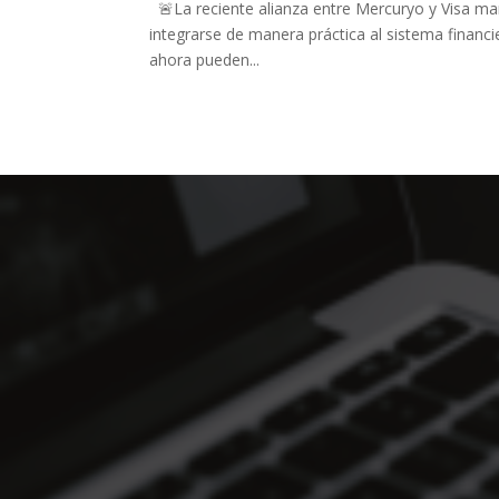
🚨La reciente alianza entre Mercuryo y Visa mar
integrarse de manera práctica al sistema financier
ahora pueden...