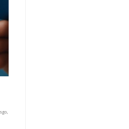
esgo
,