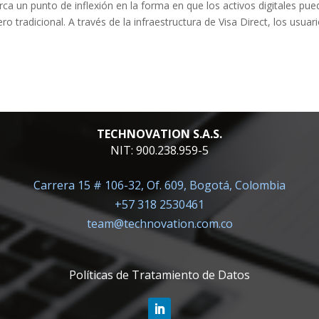
ca un punto de inflexión en la forma en que los activos digitales pu
o tradicional. A través de la infraestructura de Visa Direct, los usuar
TECHNOVATION S.A.S.
NIT: 900.238.959-5
Carrera 15 # 106-32, Of. 609, Bogotá, Colombia
+57 318 2530461
team@technovation.com.co
Políticas de Tratamiento de Datos