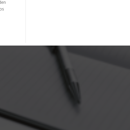
eden
ios