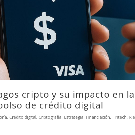
agos cripto y su impacto en la
olso de crédito digital
oría
,
Crédito digital
,
Criptografía
,
Estrategia
,
Financiación
,
Fintech
,
Ri