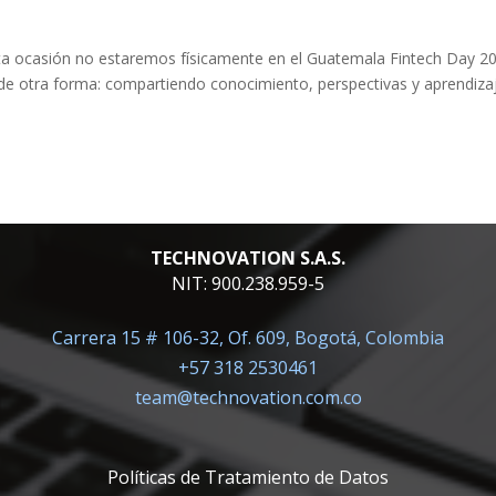
ta ocasión no estaremos físicamente en el Guatemala Fintech Day 2
e otra forma: compartiendo conocimiento, perspectivas y aprendiza
TECHNOVATION S.A.S.
NIT: 900.238.959-5
Carrera 15 # 106-32, Of. 609, Bogotá, Colombia
+57 318 2530461
team@technovation.com.co
Políticas de Tratamiento de Datos