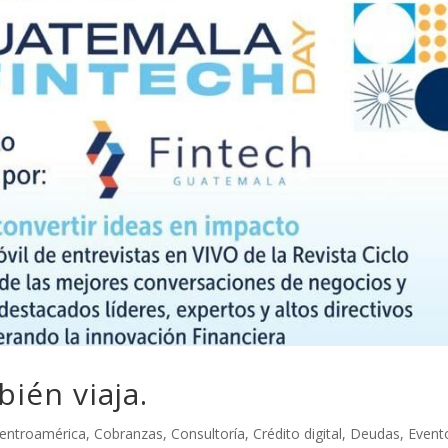
ién viaja.
entroamérica
,
Cobranzas
,
Consultoría
,
Crédito digital
,
Deudas
,
Event