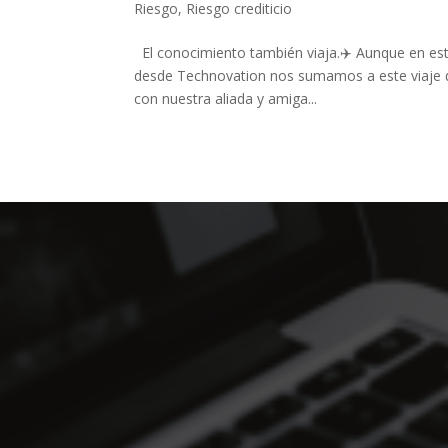
Riesgo
,
Riesgo crediticio
El conocimiento también viaja.✈️ Aunque en es
desde Technovation nos sumamos a este viaje d
con nuestra aliada y amiga...