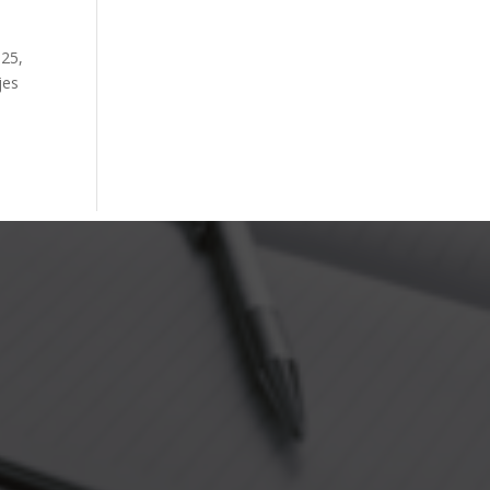
025,
jes